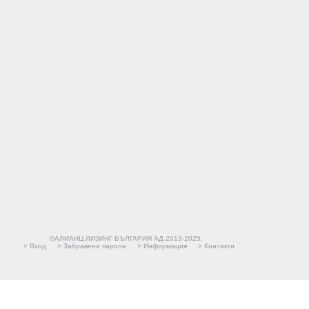
©АЛИАНЦ ЛИЗИНГ БЪЛГАРИЯ АД 2013-2025.
>
Вход
>
Забравена парола
>
Информация
>
Контакти