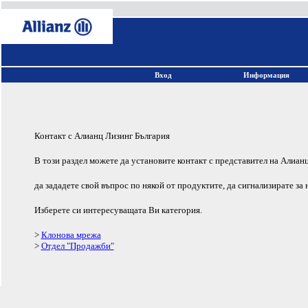
Вход
Информация
Контакт с Алианц Лизинг България
В този раздел можете да установите контакт с представител на Алиан
да зададете свой въпрос по някой от продуктите, да сигнализирате за н
Изберете си интересуващата Ви категория.
>
Клонова мрежа
>
Отдел "Продажби"